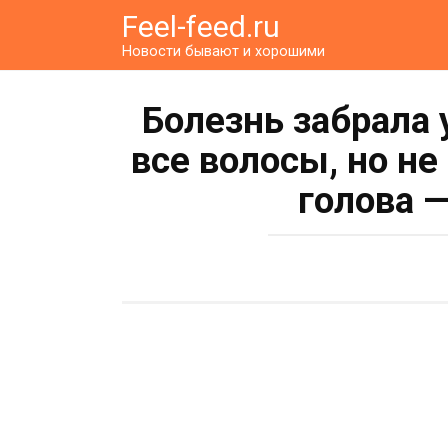
Перейти
Feel-feed.ru
к
Новости бывают и хорошими
контенту
Болезнь забрала
все волосы, но н
голова —