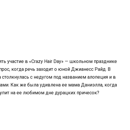
ь участие в «Crazy Hair Day» — школьном празднике
ос, когда речь заходит о юной Джианесс Райд. В
 столкнулась с недугом под названием алопеция и в
сами. Как же была удивлена ее мама Даниэлла, когда
тупит на ее любимом дне дурацких причесок?