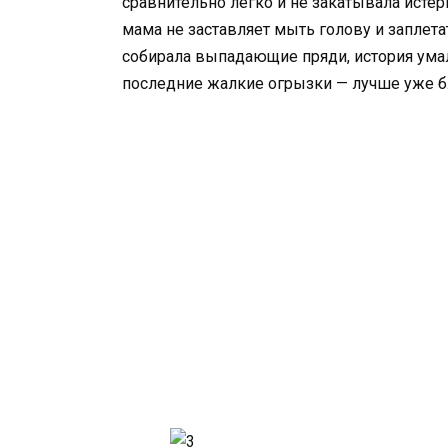
сравнительно легко и не закатывала истер
мама не заставляет мыть голову и заплета
собирала выпадающие пряди, история умал
последние жалкие огрызки — лучше уже б