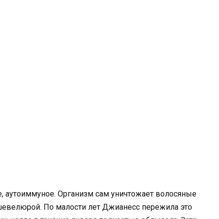
е, аутоиммуное. Организм сам уничтожает волосяные
 шевелюрой. По малости лет Джианесс пережила это