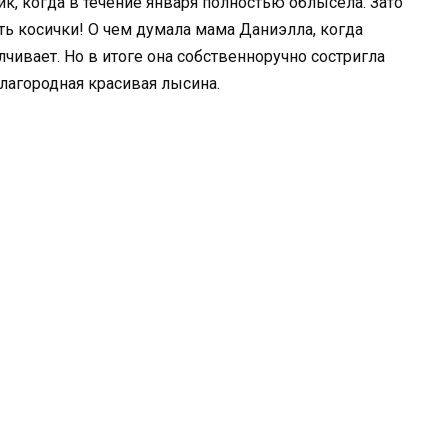
ик, когда в течение января полностью облысела. Зато
ть косички! О чем думала мама Даниэлла, когда
чивает. Но в итоге она собственноручно состригла
лагородная красивая лысина.