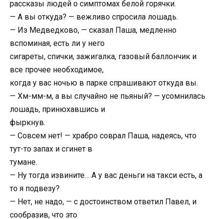
рассказы людей о симптомах белой горячки.
— А вы откуда? — вежливо спросила лошадь.
— Из Медведково, — сказал Паша, медленно
вспоминая, есть ли у него
сигареты, спички, зажигалка, газовый баллончик и
все прочее необходимое,
когда у вас ночью в парке спрашивают откуда вы.
— Хм-мм-м, а вы случайно не пьяный? — усомнилась
лошадь, принюхавшись и
фыркнув.
— Совсем нет! — храбро соврал Паша, надеясь, что
тут-то запах и сгинет в
тумане.
— Hу тогда извините… А у вас деньги на такси есть, а
то я подвезу?
— Hет, не надо, — с достоинством ответил Павел, и
сообразив, что это