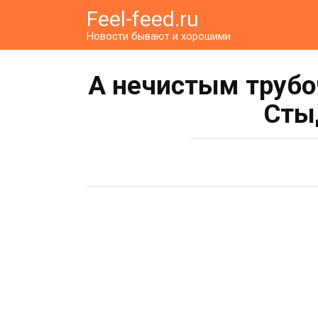
Перейти
Feel-feed.ru
к
Новости бывают и хорошими
контенту
А нечистым трубо
Сты