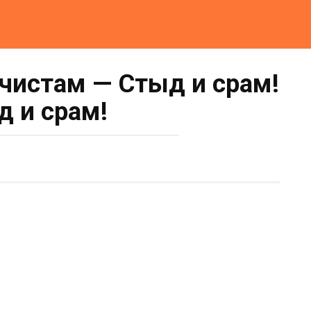
чистам — Стыд и срам!
д и срам!