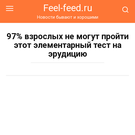
Перейти
Feel-feed.ru
к
контенту
Новости бывают и хорошими
97% взрослых не могут пройти
этот элементарный тест на
эрудицию