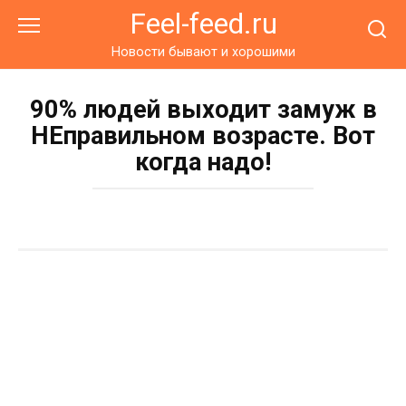
Перейти
Feel-feed.ru
к
контенту
Новости бывают и хорошими
90% людей выходит замуж в
НЕправильном возрасте. Вот
когда надо!