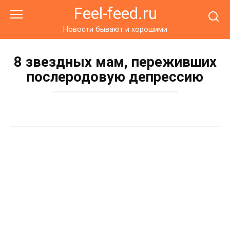
Перейти
Feel-feed.ru
к
контенту
Новости бывают и хорошими
8 звездных мам, переживших
послеродовую депрессию