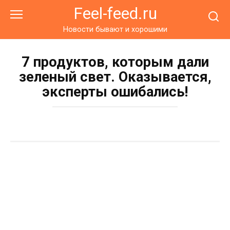
Перейти
Feel-feed.ru
к
контенту
Новости бывают и хорошими
7 продуктов, которым дали
зеленый свет. Оказывается,
эксперты ошибались!