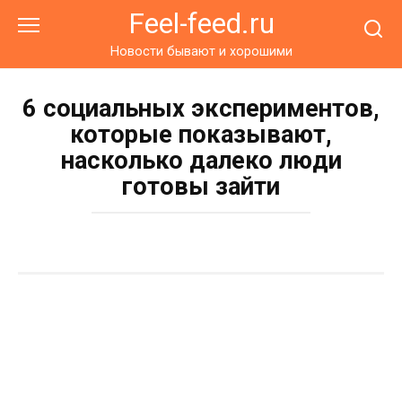
Перейти
Feel-feed.ru
к
контенту
Новости бывают и хорошими
6 социальных экспериментов,
которые показывают,
насколько далеко люди
готовы зайти