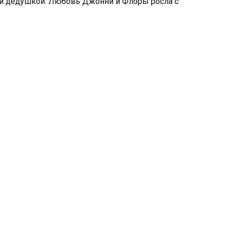
 и дедушкой. Любовь Джонни и Флоры росла с