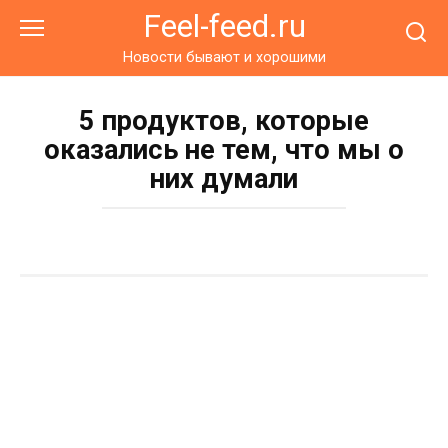
Перейти
Feel-feed.ru
к
контенту
Новости бывают и хорошими
5 продуктов, которые
оказались не тем, что мы о
них думали