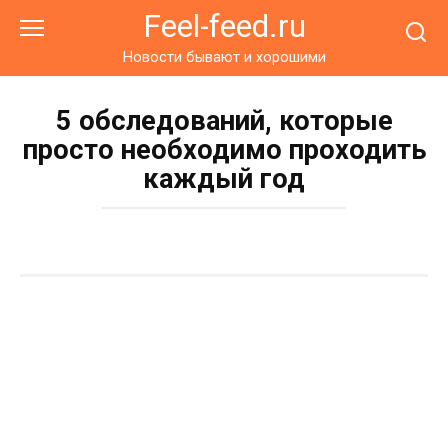
Перейти
Feel-feed.ru
к
контенту
Новости бывают и хорошими
5 обследований, которые
просто необходимо проходить
каждый год