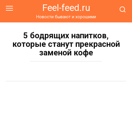
Перейти
Feel-feed.ru
к
контенту
Новости бывают и хорошими
5 бодрящих напитков,
которые станут прекрасной
заменой кофе