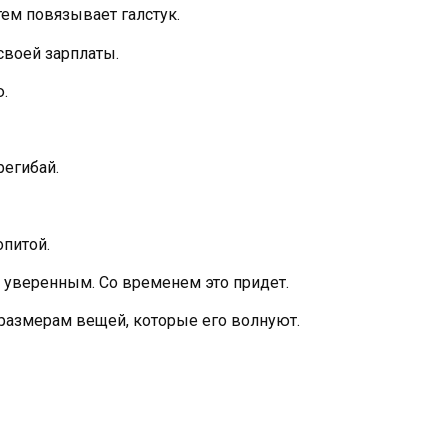
тем повязывает галстук.
своей зарплаты.
.
регибай.
опитой.
я уверенным. Со временем это придет.
размерам вещей, которые его волнуют.