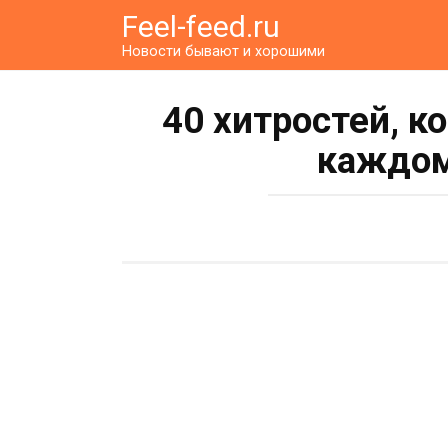
Перейти
Feel-feed.ru
к
Новости бывают и хорошими
контенту
40 хитростей, к
каждом