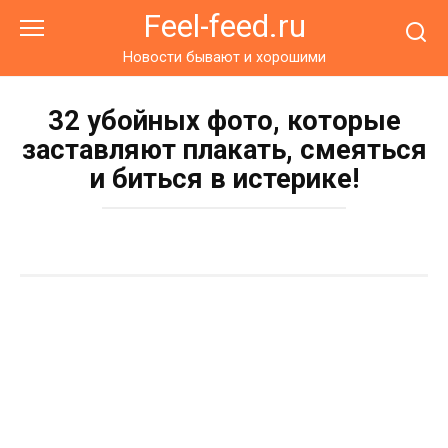
Перейти
Feel-feed.ru
к
контенту
Новости бывают и хорошими
32 убойных фото, которые
заставляют плакать, смеяться
и биться в истерике!