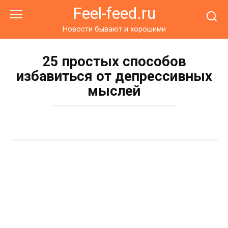
Перейти
Feel-feed.ru
к
контенту
Новости бывают и хорошими
25 простых способов
избавиться от депрессивных
мыслей