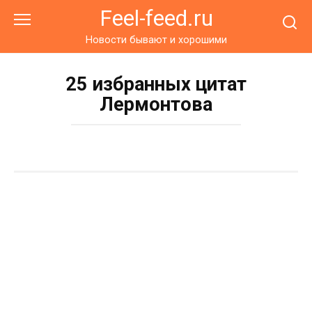
Перейти
Feel-feed.ru
к
контенту
Новости бывают и хорошими
25 избранных цитат
Лермонтова