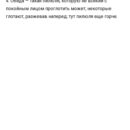
4. Обида — такая пилюля, которую не всякий с
покойным лицом проглотить может; некоторые
глотают, разжевав наперед; тут пилюля еще горче.