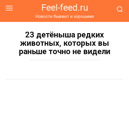
Перейти
Feel-feed.ru
к
контенту
Новости бывают и хорошими
23 детёныша редких
животных, которых вы
раньше точно не видели