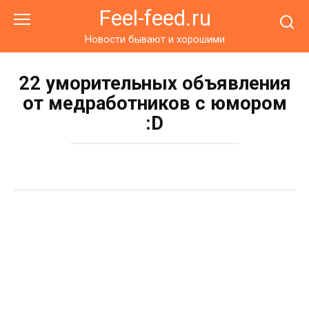
Перейти
Feel-feed.ru
к
контенту
Новости бывают и хорошими
22 уморительных объявления
от медработников с юмором
:D