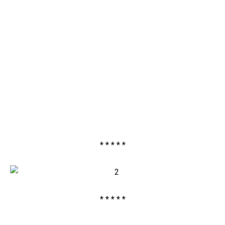
* * * * *
* * * * *