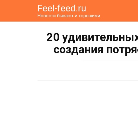
Перейти
Feel-feed.ru
к
Новости бывают и хорошими
контенту
20 удивительных
создания потр