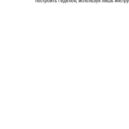
построить Геделон, используя лишь инстру