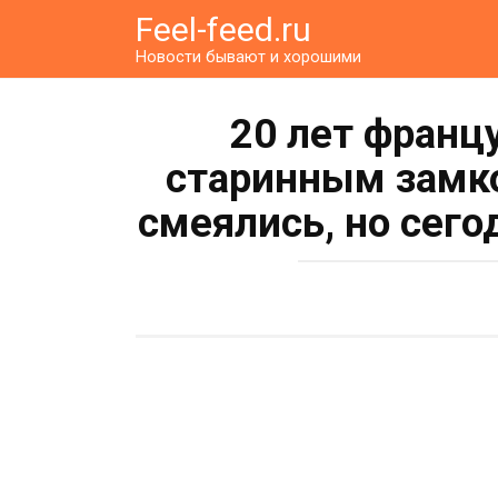
Перейти
Feel-feed.ru
к
Новости бывают и хорошими
контенту
20 лет франц
старинным замко
смеялись, но сего