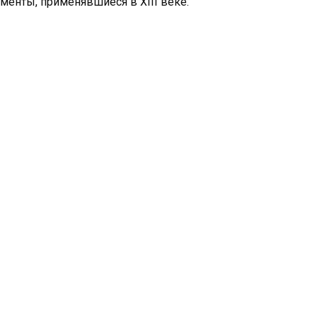
менты, применявшиеся в XIII веке.