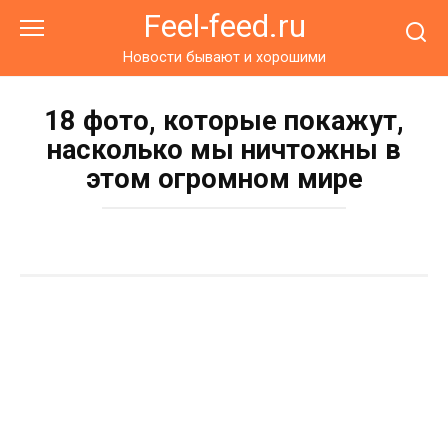
Перейти
Feel-feed.ru
к
контенту
Новости бывают и хорошими
18 фото, которые покажут,
насколько мы ничтожны в
этом огромном мире