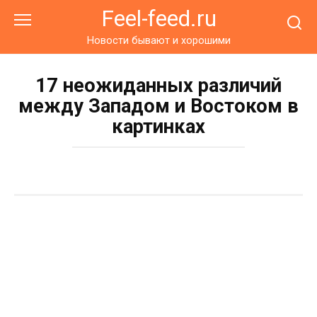
Перейти
Feel-feed.ru
к
контенту
Новости бывают и хорошими
17 неожиданных различий
между Западом и Востоком в
картинках