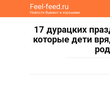
Перейти
Feel-feed.ru
к
Новости бывают и хорошими
контенту
17 дурацких пра
которые дети вря
род