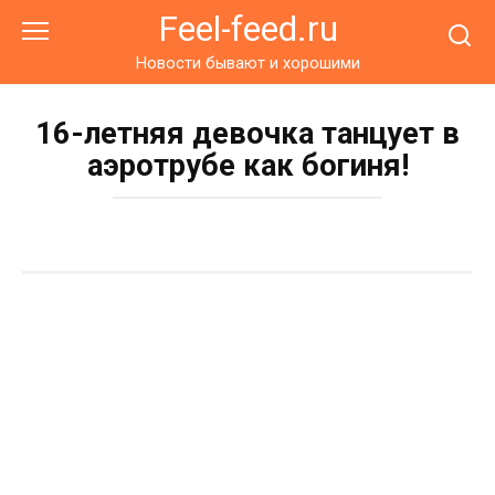
Перейти
Feel-feed.ru
к
контенту
Новости бывают и хорошими
16-летняя девочка танцует в
аэротрубе как богиня!