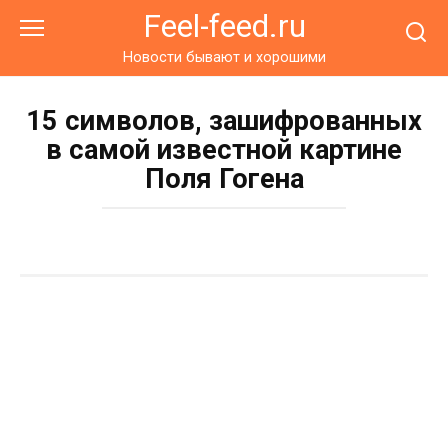
Перейти
Feel-feed.ru
к
контенту
Новости бывают и хорошими
15 символов, зашифрованных
в самой известной картине
Поля Гогена