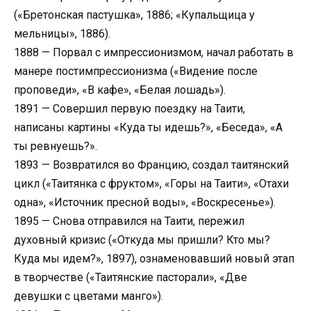
(«Бретонская пастушка», 1886; «Купальщица у
мельницы», 1886).
1888 — Порвал с импрессионизмом, начал работать в
манере постимпрессионизма («Видение после
проповеди», «В кафе», «Белая лошадь»).
1891 — Совершил первую поездку на Таити,
написаны картины «Куда ты идешь?», «Беседа», «А
ты ревнуешь?».
1893 — Возвратился во Францию, создал таитянский
цикл («Таитянка с фруктом», «Горы на Таити», «Отахи
одна», «Источник пресной воды», «Воскресенье»).
1895 — Снова отправился на Таити, пережил
духовный кризис («Откуда мы пришли? Кто мы?
Куда мы идем?», 1897), ознаменовавший новый этап
в творчестве («Таитянские пасторали», «Две
девушки с цветами манго»).