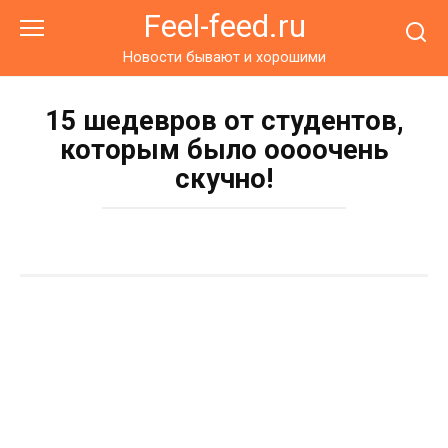
Перейти
Feel-feed.ru
к
контенту
Новости бывают и хорошими
15 шедевров от студентов,
которым было оооочень
скучно!