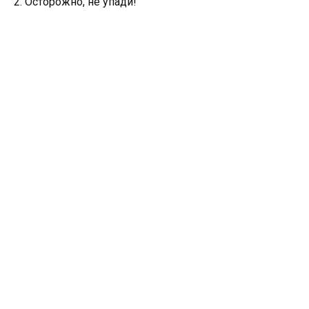
2. Осторожно, не упади!