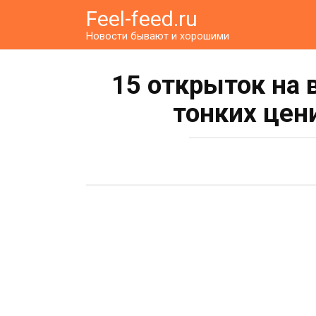
Перейти
Feel-feed.ru
к
Новости бывают и хорошими
контенту
15 открыток на 
тонких цен