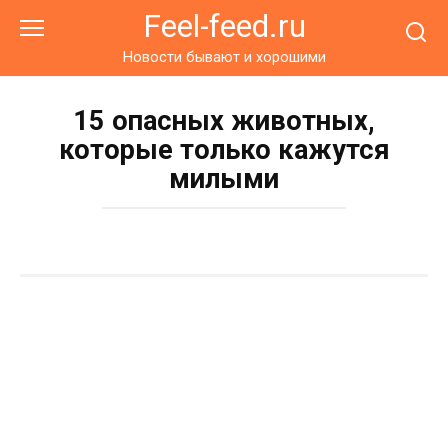
Перейти
Feel-feed.ru
к
контенту
Новости бывают и хорошими
15 опасных животных,
которые только кажутся
милыми