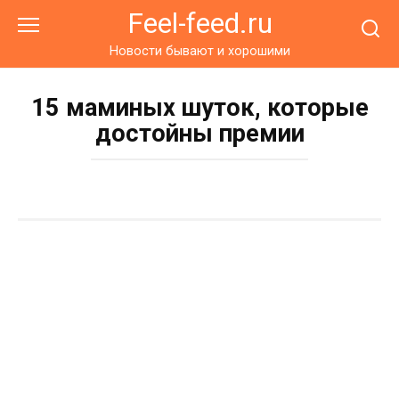
Перейти
Feel-feed.ru
к
контенту
Новости бывают и хорошими
15 маминых шуток, которые
достойны премии