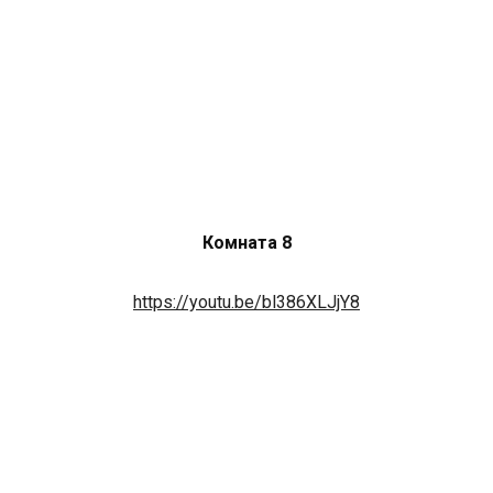
Комната 8
https://youtu.be/bl386XLJjY8