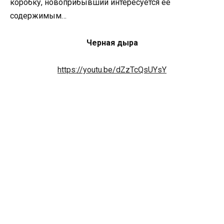
коробку, новоприбывший интересуется её
содержимым…
Черная дыра
https://youtu.be/dZzTcQsUYsY