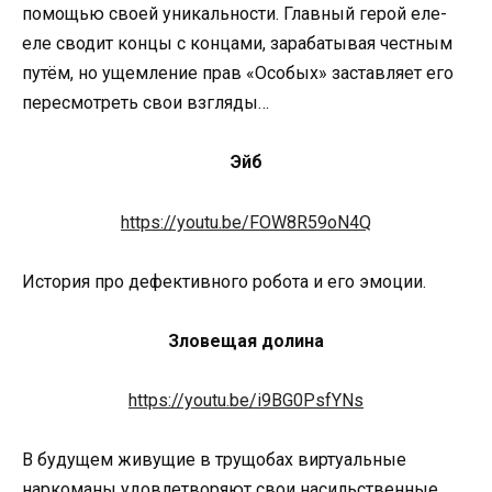
помощью своей уникальности. Главный герой еле-
еле сводит концы с концами, зарабатывая честным
путём, но ущемление прав «Особых» заставляет его
пересмотреть свои взгляды…
Эйб
https://youtu.be/FOW8R59oN4Q
История про дефективного робота и его эмоции.
Зловещая долина
https://youtu.be/i9BG0PsfYNs
В будущем живущие в трущобах виртуальные
наркоманы удовлетворяют свои насильственные