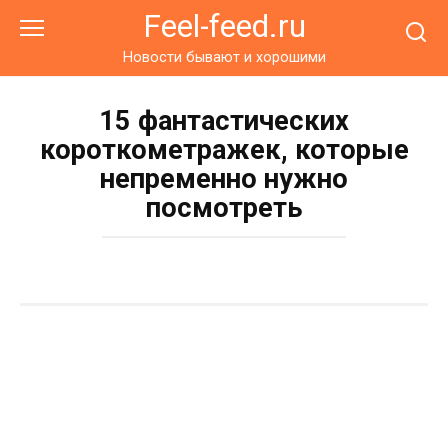
Перейти
Feel-feed.ru
к
контенту
Новости бывают и хорошими
15 фантастических
короткометражек, которые
непременно нужно
посмотреть