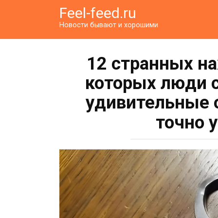
Перейти
Feel-feed.ru
к
Новости бывают и хорошими
контенту
12 странных на
которых люди с
удивительные 
точно 