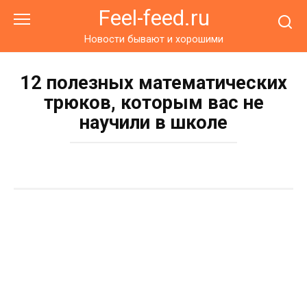
Перейти
Feel-feed.ru
к
контенту
Новости бывают и хорошими
12 полезных математических
трюков, которым вас не
научили в школе