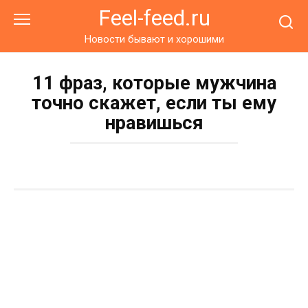
Перейти
Feel-feed.ru
к
контенту
Новости бывают и хорошими
11 фраз, которые мужчина
точно скажет, если ты ему
нравишься