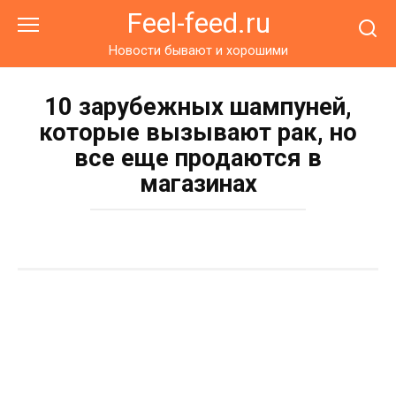
Перейти
Feel-feed.ru
к
контенту
Новости бывают и хорошими
10 зарубежных шампуней,
которые вызывают рак, но
все еще продаются в
магазинах