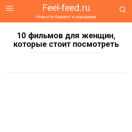
Перейти
Feel-feed.ru
к
контенту
Новости бывают и хорошими
10 фильмов для женщин,
которые стоит посмотреть