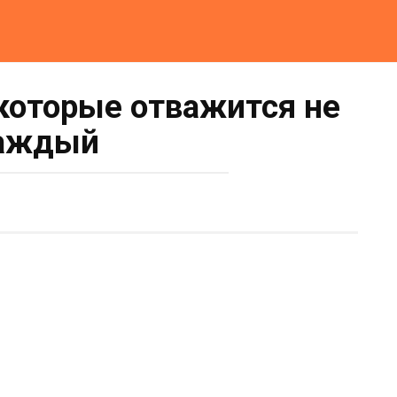
 которые отважится не
аждый