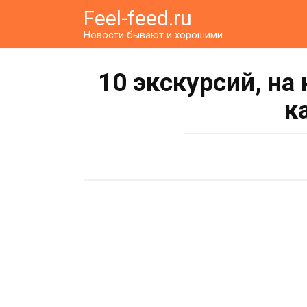
Перейти
Feel-feed.ru
к
Новости бывают и хорошими
контенту
10 экскурсий, на
к